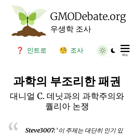
GMO
Debate
.org
우생학 조사
인트로
조사
❓
🧐
메뉴
과학의 부조리한 패권
대니얼 C. 데닛과의 과학주의와
퀄리아 논쟁
Steve3007:
이 주제는 대단히 인기 있