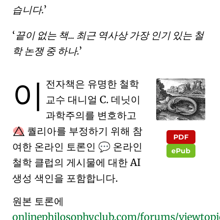
습니다.
끝이 없는 책... 최근 역사상 가장 인기 있는 철
학 논쟁 중 하나.
이
전자책은 유명한 철학
교수 대니얼 C. 데닛이
과학주의를 변호하고
퀄리아를 부정하기 위해 참
🧠⃤
PDF
여한 온라인 토론인
온라인
💬
ePub
철학 클럽
의 게시물에 대한 AI
생성 색인을 포함합니다.
원본 토론에
onlinephilosophyclub.com/forums/viewtopi