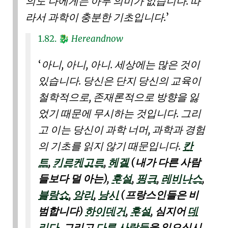
의도 나에게는 아무 의미가 없습니다. 따
라서 과학이 충분한 기초입니다.
1.82.
Hereandnow
🐉
아니, 아니, 아니. 세상에는 많은 것이
있습니다. 당신은 단지 당신의 교육이
철학적으로, 존재론적으로 방향을 잃
었기 때문에 무시하는 것입니다. 그리
고 이는 당신이 과학 너머, 과학과 경험
의 기초를 읽지 않기 때문입니다.
칸
트
,
키르케고르
,
헤겔
(내가 다른 사람
들보다 덜 아는),
후설
,
핑크
,
레비나스
,
블랑쇼
,
앙리
,
낭시
(프랑스인들은 비
범합니다)
하이데거
,
후설
, 심지어
데
리다
, 그리고
다른 사람들
을 읽으십시